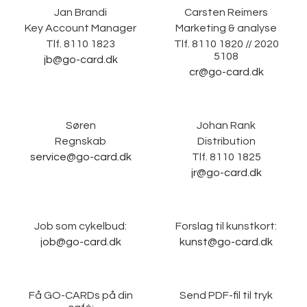
Jan Brandi
Carsten Reimers
Key Account Manager
Marketing & analyse
Tlf. 8110 1823
Tlf. 8110 1820 // 2020
5108
jb@go-card.dk
cr@go-card.dk
Søren
Johan Rank
Regnskab
Distribution
service@go-card.dk
Tlf. 8110 1825
jr@go-card.dk
Job som cykelbud:
Forslag til kunstkort:
job@go-card.dk
kunst@go-card.dk
Få GO-CARDs på din
Send PDF-fil til tryk