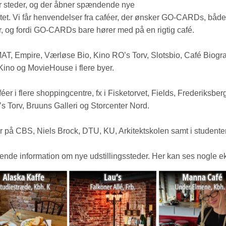
kker steder, og der åbner spændende nye
tet. Vi får henvendelser fra caféer, der ønsker GO-CARDs, både f
r, og fordi GO-CARDs bare hører med på en rigtig café.
AT, Empire, Værløse Bio, Kino RO’s Torv, Slotsbio, Café Biograf
Kino og MovieHouse i flere byer.
 i flere shoppingcentre, fx i Fisketorvet, Fields, Frederiksberg
Torv, Bruuns Galleri og Storcenter Nord.
r på CBS, Niels Brock, DTU, KU, Arkitektskolen samt i studente
ende information om nye udstillingssteder. Her kan ses nogle eks