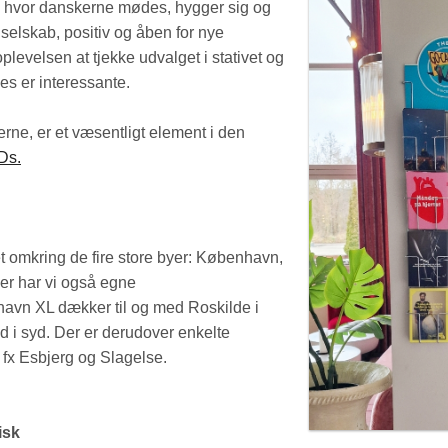
, hvor danskerne mødes, hygger sig og
 selskab, positiv og åben for nye
oplevelsen at tjekke udvalget i stativet og
s er interessante.
rne, er et væsentligt element i den
Ds.
et omkring de fire store byer: København,
er har vi også egne
havn XL dækker til og med Roskilde i
ød i syd. Der er derudover enkelte
, fx Esbjerg og Slagelse.
isk